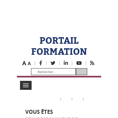
PORTAIL
FORMATION
|
|
|
|
|
Toggle
navigation
|
|
|
VOUS ÊTES