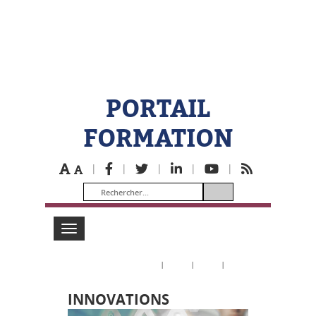
PORTAIL
FORMATION
|
|
|
|
|
Toggle
navigation
|
|
|
INNOVATIONS