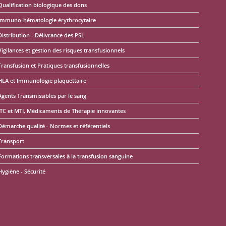
Qualification biologique des dons
Immuno-hématologie érythrocytaire
Distribution - Délivrance des PSL
Vigilances et gestion des risques transfusionnels
Transfusion et Pratiques transfusionnelles
HLA et Immunologie plaquettaire
Agents Transmissibles par le sang
ITC et MTI, Médicaments de Thérapie innovantes
Démarche qualité - Normes et référentiels
Transport
Formations transversales à la transfusion sanguine
Hygiène - Sécurité