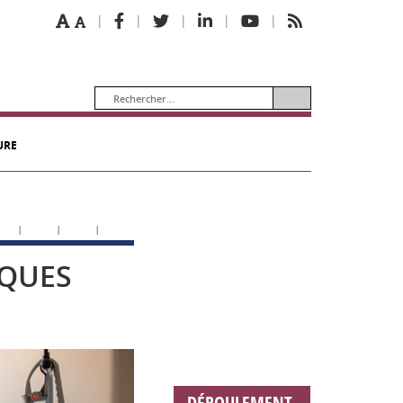
|
|
|
|
|
URE
|
|
|
TOUTES
SQUES
NOS
FORMATIONS
CONSULTER LE
CATALOGUE
NOUS
CONTACTER
DÉROULEMENT