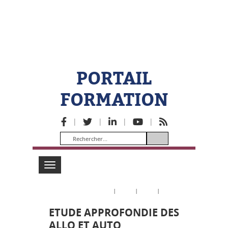
PORTAIL
FORMATION
|
|
|
|
Toggle
navigation
|
|
|
ETUDE APPROFONDIE DES
ALLO ET AUTO