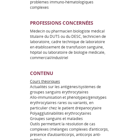
problèmes immuno-hématologiques
complexes
PROFESSIONS CONCERNÉES
Médecin ou pharmacien biologiste médical
titulaire du DUTS ou du DESC, technicien de
laboratoire, cadre technique de laboratoire
en établissement de transfusion sanguine,
hôpital ou laboratoire de biologie médicale,
commercial/industriel
CONTENU
Cours théoriques
Actualités sur les antigènes/systèmes de
groupes sanguins érythrocytaires
Allo-immunisation et phénotypes/génotypes
érythrocytaires rares ou variants, en
particulier chez le patient drépanocytaire
Polyagglutinabilités érythrocytaires
Groupes sanguins et maladies
Outils permettant la résolution de cas
complexes (mélanges complexes d’anticorps,
présence d’autoanticorps, anticorps anti-
public)