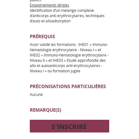
Enseignements dirigés
Identification d’un mélange complexe
d’anticorps anti-érythrocytaires, techniques
d’auto et alloadsorption
PRÉREQUIS
Avoir validé les formations : IHE01 « Immuno-
hématologie érythrocytaire - Niveau I » et
IHE02 « Immuno-hématologie érythrocytaire -
Niveau II » et IHE03 « Etude approfondie des
allo et autoanticorps anti-érythrocytaires -
Niveau I » ou formation jugée
PRÉCONISATIONS PARTICULIÈRES
Aucune
REMARQUE(S)
S'INSCRIRE